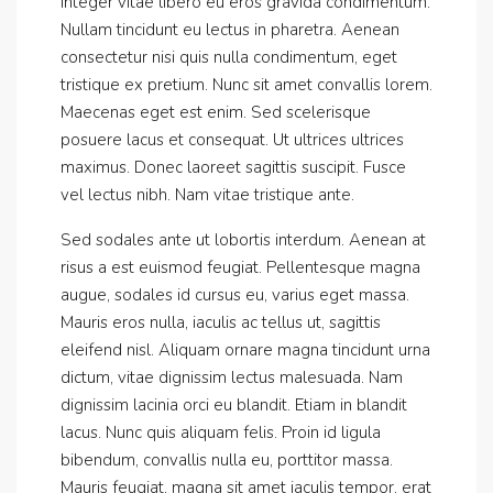
Integer vitae libero eu eros gravida condimentum.
Nullam tincidunt eu lectus in pharetra. Aenean
consectetur nisi quis nulla condimentum, eget
tristique ex pretium. Nunc sit amet convallis lorem.
Maecenas eget est enim. Sed scelerisque
posuere lacus et consequat. Ut ultrices ultrices
maximus. Donec laoreet sagittis suscipit. Fusce
vel lectus nibh. Nam vitae tristique ante.
Sed sodales ante ut lobortis interdum. Aenean at
risus a est euismod feugiat. Pellentesque magna
augue, sodales id cursus eu, varius eget massa.
Mauris eros nulla, iaculis ac tellus ut, sagittis
eleifend nisl. Aliquam ornare magna tincidunt urna
dictum, vitae dignissim lectus malesuada. Nam
dignissim lacinia orci eu blandit. Etiam in blandit
lacus. Nunc quis aliquam felis. Proin id ligula
bibendum, convallis nulla eu, porttitor massa.
Mauris feugiat, magna sit amet iaculis tempor, erat