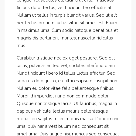
congue vel sodales eu, lacinia at erat. Phasellus
finibus dolor lectus, vel tincidunt leo efficitur at.
Nullam ut tellus in turpis blandit varius. Sed ut elit
nec lectus pretium luctus vitae sit amet est. Etiam
in maximus urna. Cum sociis natoque penatibus et
magnis dis parturient montes, nascetur ridiculus
mus.
Curabitur tristique nec ex eget posuere. Sed elit
lacus, pulvinar eu leo vel, sodales eleifend diam.
Nunc tincidunt libero id tellus luctus efficitur. Sed
sodales dolor justo, eu ultrices ipsum suscipit non.
Nullam eu dolor vitae felis pellentesque finibus.
Morbi id imperdiet nunc, non commodo dolor.
Quisque non tristique lacus. Ut faucibus, magna in
dapibus vehicula, lectus mauris pellentesque
metus, eu sagittis mi enim quis massa. Donec nunc
urna, pulvinar a vestibulum nec, consequat sit
amet urna. Duis augue nisi, rhoncus sed consequat